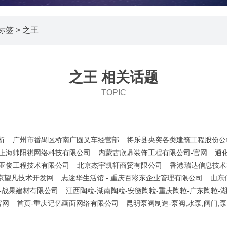
标签
> 之王
之王 相关话题
TOPIC
析
广州市番禺区桥南广圆叉车经营部
将乐县央突各类建筑工程股份公
上海帅阳祺网络科技有限公司
内蒙古欣鼎装饰工程有限公司-官网
通
亚俊工程技术有限公司
北京杰宇凯轩商贸有限公司
香港瑞达信息技术有
京望凡技术开发网
志途华生活馆 - 重庆百彩东企业管理有限公司
山东
粒-战果建材有限公司
江西陶粒-湖南陶粒-安徽陶粒-重庆陶粒-广东陶粒-
官网
首页-重庆记忆画面网络有限公司
昆明泵阀制造-泵阀,水泵,阀门