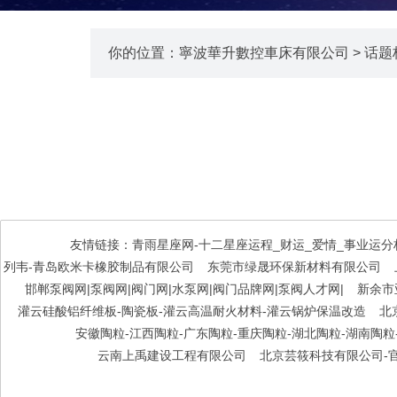
你的位置：
寧波華升數控車床有限公司
>
话题
友情链接：
青雨星座网-十二星座运程_财运_爱情_事业运分
列韦-青岛欧米卡橡胶制品有限公司
东莞市绿晟环保新材料有限公司
邯郸泵阀网|泵阀网|阀门网|水泵网|阀门品牌网|泵阀人才网|
新余市
灌云硅酸铝纤维板-陶瓷板-灌云高温耐火材料-灌云锅炉保温改造
北
安徽陶粒-江西陶粒-广东陶粒-重庆陶粒-湖北陶粒-湖南陶
云南上禹建设工程有限公司
北京芸筱科技有限公司-